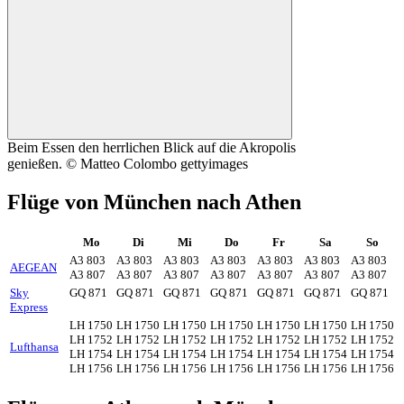
Beim Essen den herrlichen Blick auf die Akropolis
genießen. © Matteo Colombo gettyimages
Flüge von München nach Athen
Mo
Di
Mi
Do
Fr
Sa
So
A3 803
A3 803
A3 803
A3 803
A3 803
A3 803
A3 803
AEGEAN
A3 807
A3 807
A3 807
A3 807
A3 807
A3 807
A3 807
Sky
GQ 871
GQ 871
GQ 871
GQ 871
GQ 871
GQ 871
GQ 871
Express
LH 1750
LH 1750
LH 1750
LH 1750
LH 1750
LH 1750
LH 1750
LH 1752
LH 1752
LH 1752
LH 1752
LH 1752
LH 1752
LH 1752
Lufthansa
LH 1754
LH 1754
LH 1754
LH 1754
LH 1754
LH 1754
LH 1754
LH 1756
LH 1756
LH 1756
LH 1756
LH 1756
LH 1756
LH 1756