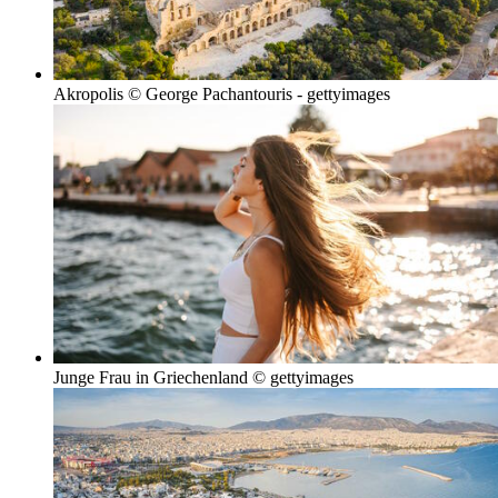
Akropolis © George Pachantouris - gettyimages
Junge Frau in Griechenland © gettyimages