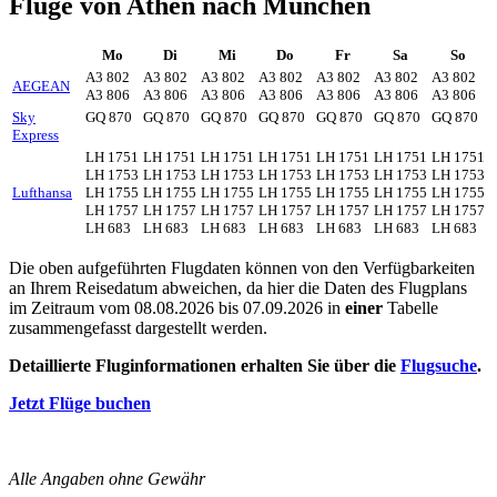
Flüge von Athen nach München
Mo
Di
Mi
Do
Fr
Sa
So
A3 802
A3 802
A3 802
A3 802
A3 802
A3 802
A3 802
AEGEAN
A3 806
A3 806
A3 806
A3 806
A3 806
A3 806
A3 806
Sky
GQ 870
GQ 870
GQ 870
GQ 870
GQ 870
GQ 870
GQ 870
Express
LH 1751
LH 1751
LH 1751
LH 1751
LH 1751
LH 1751
LH 1751
LH 1753
LH 1753
LH 1753
LH 1753
LH 1753
LH 1753
LH 1753
Lufthansa
LH 1755
LH 1755
LH 1755
LH 1755
LH 1755
LH 1755
LH 1755
LH 1757
LH 1757
LH 1757
LH 1757
LH 1757
LH 1757
LH 1757
LH 683
LH 683
LH 683
LH 683
LH 683
LH 683
LH 683
Die oben aufgeführten Flugdaten können von den Verfügbarkeiten
an Ihrem Reisedatum abweichen, da hier die Daten des Flugplans
im Zeitraum vom 08.08.2026 bis 07.09.2026 in
einer
Tabelle
zusammengefasst dargestellt werden.
Detaillierte Fluginformationen erhalten Sie über die
Flugsuche
.
Jetzt Flüge buchen
Alle Angaben ohne Gewähr