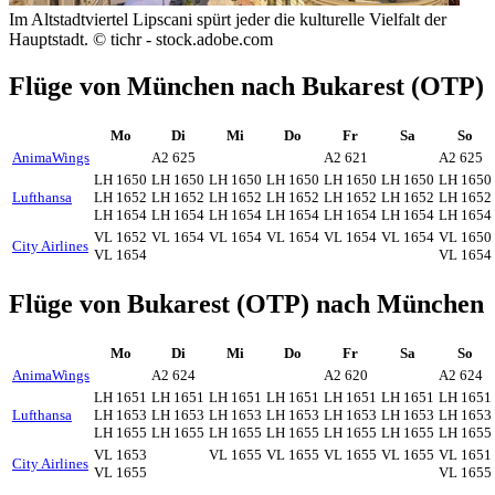
Im Altstadtviertel Lipscani spürt jeder die kulturelle Vielfalt der
Hauptstadt. © tichr - stock.adobe.com
Flüge von München nach Bukarest (OTP)
Mo
Di
Mi
Do
Fr
Sa
So
AnimaWings
A2 625
A2 621
A2 625
LH 1650
LH 1650
LH 1650
LH 1650
LH 1650
LH 1650
LH 1650
Lufthansa
LH 1652
LH 1652
LH 1652
LH 1652
LH 1652
LH 1652
LH 1652
LH 1654
LH 1654
LH 1654
LH 1654
LH 1654
LH 1654
LH 1654
VL 1652
VL 1654
VL 1654
VL 1654
VL 1654
VL 1654
VL 1650
City Airlines
VL 1654
VL 1654
Flüge von Bukarest (OTP) nach München
Mo
Di
Mi
Do
Fr
Sa
So
AnimaWings
A2 624
A2 620
A2 624
LH 1651
LH 1651
LH 1651
LH 1651
LH 1651
LH 1651
LH 1651
Lufthansa
LH 1653
LH 1653
LH 1653
LH 1653
LH 1653
LH 1653
LH 1653
LH 1655
LH 1655
LH 1655
LH 1655
LH 1655
LH 1655
LH 1655
VL 1653
VL 1655
VL 1655
VL 1655
VL 1655
VL 1651
City Airlines
VL 1655
VL 1655