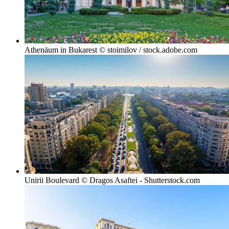
Athenäum in Bukarest © stoimilov / stock.adobe.com
Unirii Boulevard © Dragos Asaftei - Shutterstock.com