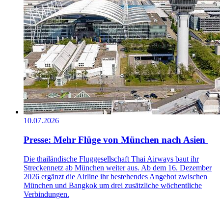
10.07.2026
Presse: Mehr Flüge von München nach Asien
Die thailändische Fluggesellschaft Thai Airways baut ihr
Streckennetz ab München weiter aus. Ab dem 16. Dezember
2026 ergänzt die Airline ihr bestehendes Angebot zwischen
München und Bangkok um drei zusätzliche wöchentliche
Verbindungen.