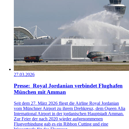
27.03.2026
Presse: Royal Jordanian verbindet Flughafen
München mit Amman
Seit dem 27. März 2026 fliegt die Airline Royal Jordanian
vom Münchner Airport zu ihrem Drehkreuz, dem Queen Alia
International Airport in der jordanischen Hauptstadt Amman.
Zur Feier der nach 2020 wieder aufgenommenen
Flugverbindung gab es ein Ribbon Cutting und eine