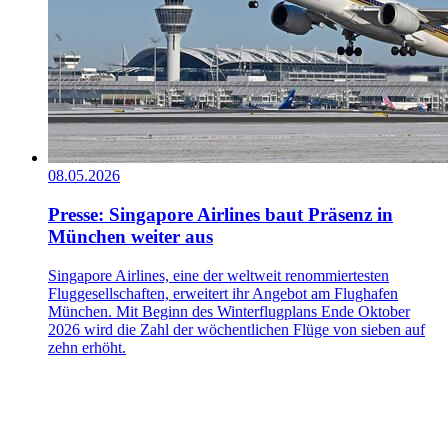
08.05.2026
Presse: Singapore Airlines baut Präsenz in
München weiter aus
Singapore Airlines, eine der weltweit renommiertesten
Fluggesellschaften, erweitert ihr Angebot am Flughafen
München. Mit Beginn des Winterflugplans Ende Oktober
2026 wird die Zahl der wöchentlichen Flüge von sieben auf
zehn erhöht.