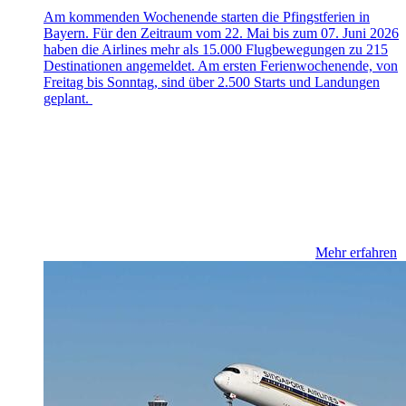
Am kommenden Wochenende starten die Pfingstferien in
Bayern. Für den Zeitraum vom 22. Mai bis zum 07. Juni 2026
haben die Airlines mehr als 15.000 Flugbewegungen zu 215
Destinationen angemeldet. Am ersten Ferienwochenende, von
Freitag bis Sonntag, sind über 2.500 Starts und Landungen
geplant.
Mehr erfahren