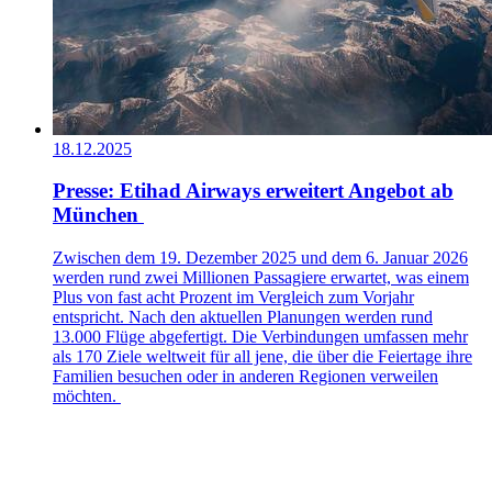
18.12.2025
Presse: Etihad Airways erweitert Angebot ab
München
Zwischen dem 19. Dezember 2025 und dem 6. Januar 2026
werden rund zwei Millionen Passagiere erwartet, was einem
Plus von fast acht Prozent im Vergleich zum Vorjahr
entspricht. Nach den aktuellen Planungen werden rund
13.000 Flüge abgefertigt. Die Verbindungen umfassen mehr
als 170 Ziele weltweit für all jene, die über die Feiertage ihre
Familien besuchen oder in anderen Regionen verweilen
möchten.