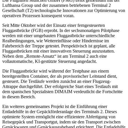
Die Flughafen München GmbH (FMG) treibt gemeinsam mit der
Lufthansa Group und der zusammen betriebenen Terminal 2
Gesellschaft (T2) technologische Innovationen zur Optimierung von
operativen Prozessen konsequent voran.
Seit Mitte Oktober wird der Einsatz einer ferngesteuerten
Fluggastbrücke (FGB) erprobt. In der sechsmonatigen Pilotphase
werden mit einer umgebauten Fluggastbrücke unterschiedliche
Realbedingungen, wie Wettereinflüsse oder Hindernisse im
Fahrbereich der Treppe getestet. Perspektivisch ist geplant, alle
Fluggastbrücken mit einer innovativen Steuerung auszustatten.
Neben dem „Remote-Ansatz“ ist am Terminal 2 auch eine
vollautomatische, KI-gestützte Steuerung angedacht.
Die Fluggastbrücke wird während der Testphase aus einem
bereitgestellten Container, der als provisorischer Leitstand dient,
gesteuert. Die Testläufe werden zunächst an einer Flugzeug-
Attrappe durchgeführt. Der erfolgreiche Start eines Testlaufs mit
dem spanischen Spezialisten DIMAIM verdeutlicht die Fortschritte
in diesem Bereich.
Ein weiteres gemeinsames Projekt ist die Einführung einer
Entladehilfe in der Gepäckförderanlage des Terminals 2. Dieses
optimierte System ermöglicht eine effizientere Abfertigung von
Reisegepäck und Transportgut, indem sie den Transport zwischen
Gepäckwagen und Gepäckausgabeband erleichtert. Die Entladehilfe