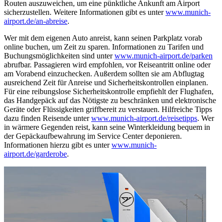
Routen auszuweichen, um eine pünktliche Ankunft am Airport
sicherzustellen. Weitere Informationen gibt es unter
www.munich-
airport.de/an-abreise
.
Wer mit dem eigenen Auto anreist, kann seinen Parkplatz vorab
online buchen, um Zeit zu sparen. Informationen zu Tarifen und
Buchungsmöglichkeiten sind unter
www.munich-airport.de/parken
abrufbar. Passagieren wird empfohlen, vor Reiseantritt online oder
am Vorabend einzuchecken. Außerdem sollten sie am Abflugtag
ausreichend Zeit für Anreise und Sicherheitskontrollen einplanen.
Für eine reibungslose Sicherheitskontrolle empfiehlt der Flughafen,
das Handgepäck auf das Nötigste zu beschränken und elektronische
Geräte oder Flüssigkeiten griffbereit zu verstauen. Hilfreiche Tipps
dazu finden Reisende unter
www.munich-airport.de/reisetipps
. Wer
in wärmere Gegenden reist, kann seine Winterkleidung bequem in
der Gepäckaufbewahrung im Service Center deponieren.
Informationen hierzu gibt es unter
www.munich-
airport.de/garderobe
.