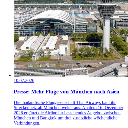
10.07.2026
Presse: Mehr Flüge von München nach Asien
Die thailändische Fluggesellschaft Thai Airways baut ihr
Streckennetz ab München weiter aus. Ab dem 16. Dezember
2026 ergänzt die Airline ihr bestehendes Angebot zwischen
München und Bangkok um drei zusätzliche wöchentliche
Verbindungen.