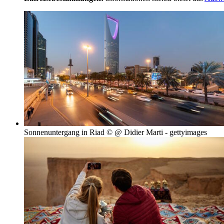
Sonnenuntergang in Riad © @ Didier Marti - gettyimages