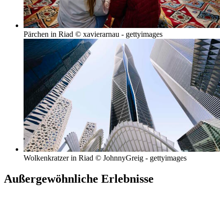
Pärchen in Riad © xavierarnau - gettyimages
Wolkenkratzer in Riad © JohnnyGreig - gettyimages
Außergewöhnliche Erlebnisse