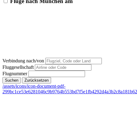
Flüge nach München am
Verbindung nach/von
Fluggesellschaft
Flugnummer
Suchen
Zurücksetzen
/assets/icons/icon-document-pdf-
299bc1ce53e6281046c9b9764b553bd7f5e1fb4292d4a3b2c8a181b62a