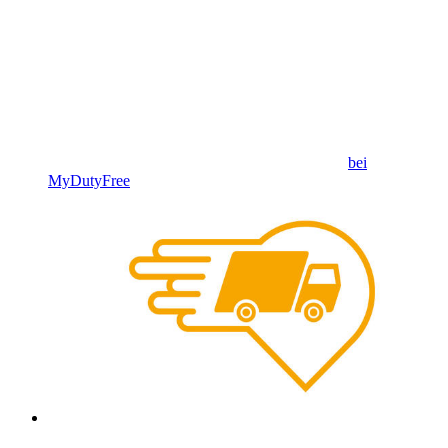
bei
MyDutyFree