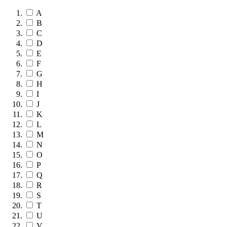
A
B
C
D
E
F
G
H
I
J
K
L
M
N
O
P
Q
R
S
T
U
V