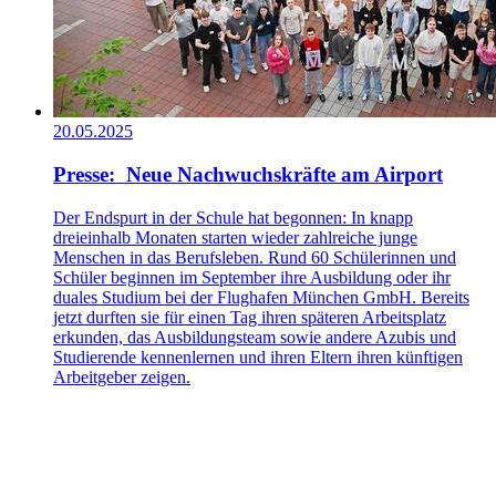
20.05.2025
Presse: Neue Nachwuchskräfte am Airport
Der Endspurt in der Schule hat begonnen: In knapp
dreieinhalb Monaten starten wieder zahlreiche junge
Menschen in das Berufsleben. Rund 60 Schülerinnen und
Schüler beginnen im September ihre Ausbildung oder ihr
duales Studium bei der Flughafen München GmbH. Bereits
jetzt durften sie für einen Tag ihren späteren Arbeitsplatz
erkunden, das Ausbildungsteam sowie andere Azubis und
Studierende kennenlernen und ihren Eltern ihren künftigen
Arbeitgeber zeigen.