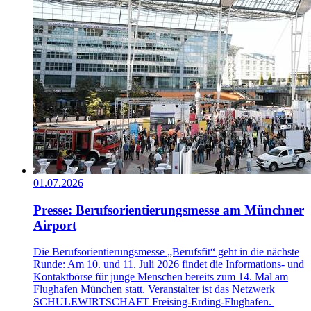
01.07.2026
Presse: Berufsorientierungsmesse am Münchner
Airport
Die Berufsorientierungsmesse „Berufsfit“ geht in die nächste
Runde: Am 10. und 11. Juli 2026 findet die Informations- und
Kontaktbörse für junge Menschen bereits zum 14. Mal am
Flughafen München statt. Veranstalter ist das Netzwerk
SCHULEWIRTSCHAFT Freising-Erding-Flughafen.