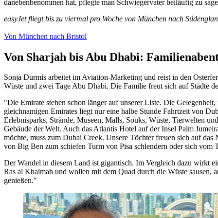
danebenbenommen hat, pflegte man Schwiegervater beiläufig zu sagen
easyJet fliegt bis zu viermal pro Woche von München nach Südenglan
Von München nach Bristol
Von Sharjah bis Abu Dhabi: Familienaben
Sonja Durmis arbeitet im Aviation-Marketing und reist in den Osterf
Wüste und zwei Tage Abu Dhabi. Die Familie freut sich auf Städte d
"Die Emirate stehen schon länger auf unserer Liste. Die Gelegenheit,
gleichnamigen Emirates liegt nur eine halbe Stunde Fahrtzeit von Duba
Erlebnisparks, Strände, Museen, Malls, Souks, Wüste, Tierwelten und 
Gebäude der Welt. Auch das Atlantis Hotel auf der Insel Palm Jumeir
möchte, muss zum Dubai Creek. Unsere Töchter freuen sich auf das N
von Big Ben zum schiefen Turm von Pisa schlendern oder sich vom T
Der Wandel in diesem Land ist gigantisch. Im Vergleich dazu wirkt 
Ras al Khaimah und wollen mit dem Quad durch die Wüste sausen, a
genießen."