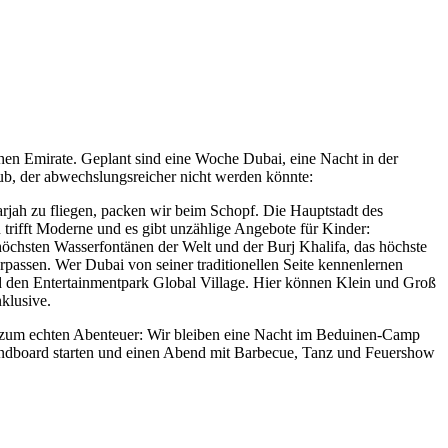
chen Emirate. Geplant sind eine Woche Dubai, eine Nacht in der
ub, der abwechslungsreicher nicht werden könnte:
arjah zu fliegen, packen wir beim Schopf. Die Hauptstadt des
n trifft Moderne und es gibt unzählige Angebote für Kinder:
 höchsten Wasserfontänen der Welt und der Burj Khalifa, das höchste
rpassen. Wer Dubai von seiner traditionellen Seite kennenlernen
d den Entertainmentpark Global Village. Hier können Klein und Groß
nklusive.
ns zum echten Abenteuer: Wir bleiben eine Nacht im Beduinen-Camp
ndboard starten und einen Abend mit Barbecue, Tanz und Feuershow