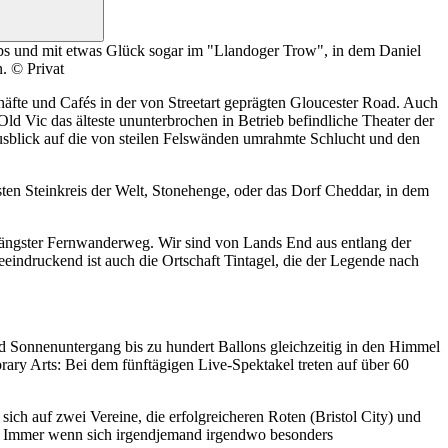
Pubs und mit etwas Glück sogar im "Llandoger Trow", in dem Daniel
. © Privat
chäfte und Cafés in der von Streetart geprägten Gloucester Road. Auch
 Old Vic das älteste ununterbrochen in Betrieb befindliche Theater der
Ausblick auf die von steilen Felswänden umrahmte Schlucht und den
n Steinkreis der Welt, Stonehenge, oder das Dorf Cheddar, in dem
 längster Fernwanderweg. Wir sind von Lands End aus entlang der
eindruckend ist auch die Ortschaft Tintagel, die der Legende nach
nd Sonnenuntergang bis zu hundert Ballons gleichzeitig in den Himmel
rary Arts: Bei dem fünftägigen Live-Spektakel treten auf über 60
ich auf zwei Vereine, die erfolgreicheren Roten (Bristol City) und
en. Immer wenn sich irgendjemand irgendwo besonders