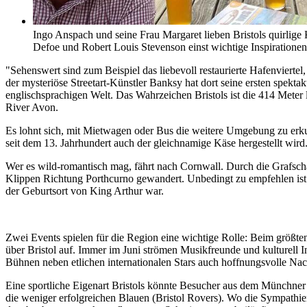
Ingo Anspach und seine Frau Margaret lieben Bristols quirlige
Defoe und Robert Louis Stevenson einst wichtige Inspiratione
"Sehenswert sind zum Beispiel das liebevoll restaurierte Hafenvierte
der mysteriöse Streetart-Künstler Banksy hat dort seine ersten spektak
englischsprachigen Welt. Das Wahrzeichen Bristols ist die 414 Meter
River Avon.
Es lohnt sich, mit Mietwagen oder Bus die weitere Umgebung zu erk
seit dem 13. Jahrhundert auch der gleichnamige Käse hergestellt wird
Wer es wild-romantisch mag, fährt nach Cornwall. Durch die Grafscha
Klippen Richtung Porthcurno gewandert. Unbedingt zu empfehlen ist e
der Geburtsort von King Arthur war.
Zwei Events spielen für die Region eine wichtige Rolle: Beim größte
über Bristol auf. Immer im Juni strömen Musikfreunde und kulturell I
Bühnen neben etlichen internationalen Stars auch hoffnungsvolle Nac
Eine sportliche Eigenart Bristols könnte Besucher aus dem Münchner R
die weniger erfolgreichen Blauen (Bristol Rovers). Wo die Sympathie