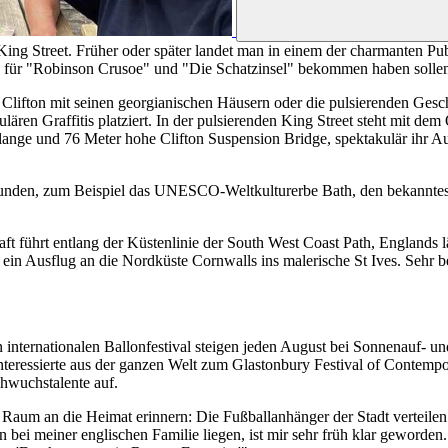
 King Street. Früher oder später landet man in einem der charmanten 
n für "Robinson Crusoe" und "Die Schatzinsel" bekommen haben sollen
l, Clifton mit seinen georgianischen Häusern oder die pulsierenden Ges
ulären Graffitis platziert. In der pulsierenden King Street steht mit dem
 lange und 76 Meter hohe Clifton Suspension Bridge, spektakulär ihr 
unden, zum Beispiel das UNESCO-Weltkulturerbe Bath, den bekannteste
.
ft führt entlang der Küstenlinie der South West Coast Path, Englands
in Ausflug an die Nordküste Cornwalls ins malerische St Ives. Sehr be
n internationalen Ballonfestival steigen jeden August bei Sonnenauf- u
nteressierte aus der ganzen Welt zum Glastonbury Festival of Contempo
hwuchstalente auf.
aum an die Heimat erinnern: Die Fußballanhänger der Stadt verteilen s
n bei meiner englischen Familie liegen, ist mir sehr früh klar geword