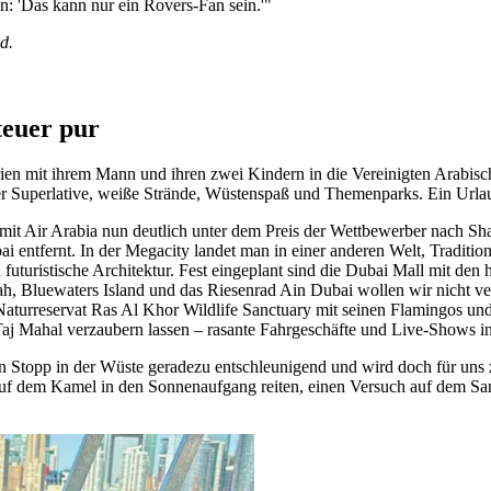
: 'Das kann nur ein Rovers-Fan sein.'"
d.
teuer pur
erien mit ihrem Mann und ihren zwei Kindern in die Vereinigten Arabis
er Superlative, weiße Strände, Wüstenspaß und Themenparks. Ein Urla
 mit Air Arabia nun deutlich unter dem Preis der Wettbewerber nach Sh
i entfernt. In der Megacity landet man in einer anderen Welt, Traditio
futuristische Architektur. Fest eingeplant sind die Dubai Mall mit den
ah, Bluewaters Island und das Riesenrad Ain Dubai wollen wir nicht ve
aturreservat Ras Al Khor Wildlife Sanctuary mit seinen Flamingos un
aj Mahal verzaubern lassen – rasante Fahrgeschäfte und Live-Shows i
ein Stopp in der Wüste geradezu entschleunigend und wird doch für u
uf dem Kamel in den Sonnenaufgang reiten, einen Versuch auf dem Sa