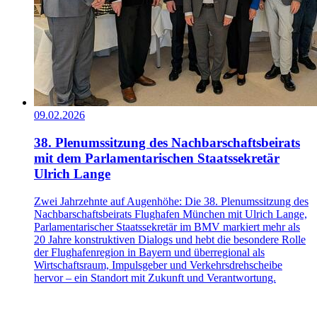
09.02.2026
38. Plenumssitzung des Nachbarschaftsbeirats
mit dem Parlamentarischen Staatssekretär
Ulrich Lange
Zwei Jahrzehnte auf Augenhöhe: Die 38. Plenumssitzung des
Nachbarschaftsbeirats Flughafen München mit Ulrich Lange,
Parlamentarischer Staatssekretär im BMV markiert mehr als
20 Jahre konstruktiven Dialogs und hebt die besondere Rolle
der Flughafenregion in Bayern und überregional als
Wirtschaftsraum, Impulsgeber und Verkehrsdrehscheibe
hervor – ein Standort mit Zukunft und Verantwortung.