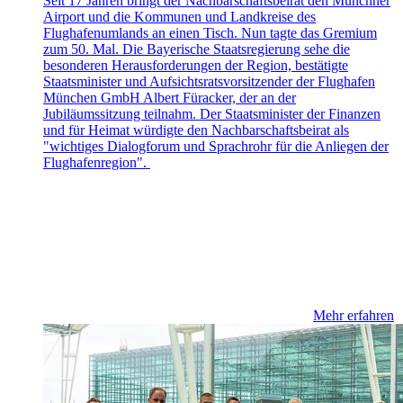
Seit 17 Jahren bringt der Nachbarschaftsbeirat den Münchner
Airport und die Kommunen und Landkreise des
Flughafenumlands an einen Tisch. Nun tagte das Gremium
zum 50. Mal. Die Bayerische Staatsregierung sehe die
besonderen Herausforderungen der Region, bestätigte
Staatsminister und Aufsichtsratsvorsitzender der Flughafen
München GmbH Albert Füracker, der an der
Jubiläumssitzung teilnahm. Der Staatsminister der Finanzen
und für Heimat würdigte den Nachbarschaftsbeirat als
"wichtiges Dialogforum und Sprachrohr für die Anliegen der
Flughafenregion".
Mehr erfahren