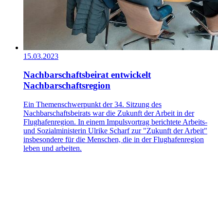
15.03.2023
Nachbarschaftsbeirat entwickelt
Nachbarschaftsregion
Ein Themenschwerpunkt der 34. Sitzung des
Nachbarschaftsbeirats war die Zukunft der Arbeit in der
Flughafenregion. In einem Impulsvortrag berichtete Arbeits-
und Sozialministerin Ulrike Scharf zur "Zukunft der Arbeit"
insbesondere für die Menschen, die in der Flughafenregion
leben und arbeiten.