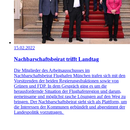
15.02.2022
Nachbarschaftsbeirat trifft Landtag
Die Mitglieder des Arbeitsausschusses im
Nachbarschaftsbeirat Flughafen München trafen sich mit den
Vorsitzenden der beiden Regierungsfraktionen sowie von
Grünen und FDP. In dem Gespräch ging es um die
herausfordernde Situation der Flughafenregion und darum,
gemeinsame und möglichst rasche Lösungen auf den Weg zu
bringen. Der Nachbarschaftsbeirat sieht sich als Plattform, um
die Interessen der Kommunen gebündelt und abgestimmt der
Landespolitik vorzutragen.