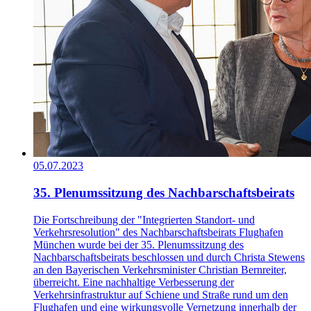
05.07.2023
35. Plenumssitzung des Nachbarschaftsbeirats
Die Fortschreibung der "Integrierten Standort- und
Verkehrsresolution" des Nachbarschaftsbeirats Flughafen
München wurde bei der 35. Plenumssitzung des
Nachbarschaftsbeirats beschlossen und durch Christa Stewens
an den Bayerischen Verkehrsminister Christian Bernreiter,
überreicht. Eine nachhaltige Verbesserung der
Verkehrsinfrastruktur auf Schiene und Straße rund um den
Flughafen und eine wirkungsvolle Vernetzung innerhalb der