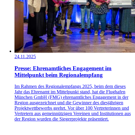
24.11.2025
Presse: Ehrenamtliches Engagement im
Mittelpunkt beim Regionalempfang
Im Rahmen des Regionalempfangs 2025, beim dem dieses
Jahr das Ehrenamt im Mittelpunkt stand, hat die Flughafen
München GmbH (FMG) ehrenamtliches Engagement in der
Region ausgezeichnet und die Gewinner des diesjährigen
Projektwettbewerbs geehrt. Vor über 100 Vertreterinnen und
Vertretern aus gemeinnützigen Vereinen und Institutionen aus
der Region wurden die Siegerprojekte präsentiert.