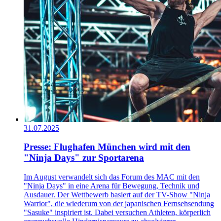
31.07.2025
Presse: Flughafen München wird mit den
"Ninja Days" zur Sportarena
Im August verwandelt sich das Forum des MAC mit den
"Ninja Days" in eine Arena für Bewegung, Technik und
Ausdauer. Der Wettbewerb basiert auf der TV-Show "Ninja
Warrior", die wiederum von der japanischen Fernsehsendung
"Sasuke" inspiriert ist. Dabei versuchen Athleten, körperlich