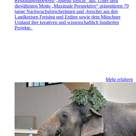
Regionalwettbewerb „Jugend forscht“ aus. Unter dem
diesjährigen Motto „Maximale Perspektive“ präsentieren 79
junge Nachwuchsforscherinnen und -forscher aus den
Landkreisen Freising und Erding sowie dem Münchner
Umland ihre kreativen und wissenschaftlich fundierten
Projekte.
Mehr erfahren