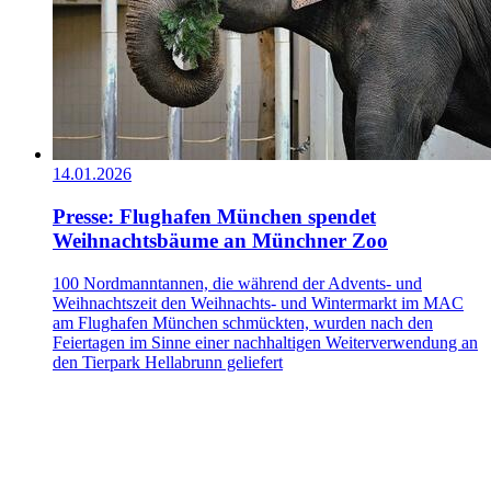
14.01.2026
Presse: Flughafen München spendet
Weihnachtsbäume an Münchner Zoo
100 Nordmanntannen, die während der Advents- und
Weihnachtszeit den Weihnachts- und Wintermarkt im MAC
am Flughafen München schmückten, wurden nach den
Feiertagen im Sinne einer nachhaltigen Weiterverwendung an
den Tierpark Hellabrunn geliefert