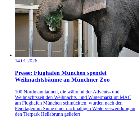
14.01.2026
Presse: Flughafen München spendet
Weihnachtsbäume an Münchner Zoo
100 Nordmanntannen, die während der Advents- und
Weihnachtszeit den Weihnachts- und Wintermarkt im MAC
am Flughafen München schmückten, wurden nach den
Feiertagen im Sinne einer nachhaltigen Weiterverwendung an
den Tierpark Hellabrunn geliefert