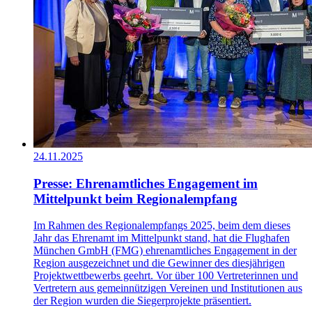
24.11.2025
Presse: Ehrenamtliches Engagement im
Mittelpunkt beim Regionalempfang
Im Rahmen des Regionalempfangs 2025, beim dem dieses
Jahr das Ehrenamt im Mittelpunkt stand, hat die Flughafen
München GmbH (FMG) ehrenamtliches Engagement in der
Region ausgezeichnet und die Gewinner des diesjährigen
Projektwettbewerbs geehrt. Vor über 100 Vertreterinnen und
Vertretern aus gemeinnützigen Vereinen und Institutionen aus
der Region wurden die Siegerprojekte präsentiert.