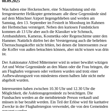
08.09.2025
Was haben eine Heckenschere, eine Schiausrüstung und ein
ferngesteuerter Helikopter gemeinsam: alle diese Gegenstände sind
auf dem Münchner Airport liegengeblieben und werden am
Samstag, den 13. September im Festzelt in Moosburg im Rahmen
der Herbstschau versteigert. Neben den kuriosen Fundstücken
kommen ab 13 Uhr aber auch die Klassiker wie Schmuck,
Armbanduhren, Kameras, Kosmetika oder Regenschirme unter den
Hammer. Natürlich dürfen bei der Versteigerung auch die beliebten
Überraschungskoffer nicht fehlen, bei denen die Interessenten zwar
die Koffer von außen betrachten können, aber nicht wissen was drin
ist.
Der Auktionator Alfred Mittermeier wird in seiner bewährt witzigen
Art und Weise Gegenstände an den Mann oder die Frau bringen, die
am Flughafen vergessen oder verloren wurden und trotz einer
Aufbewahrungszeit von mindestens einem halben Jahr nicht mehr
abgeholt wurden.
Interessenten haben zwischen 10.30 Uhr und 12.30 Uhr die
Möglichkeit, die Auktionsgegenstände zu besichtigen. Die
Fundsachen werden an die meistbietende Person verkauft und
müssen in bar bezahlt werden. Ein Teil der Erlöse wird für karitative
Zwecke in der Flughafenregion verwendet, die von den Gemeinden
genannt werden.