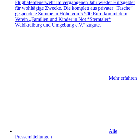
Flughafenfeuerwehr im vergangenen Jahr wieder Hilfsgelder
für wohltägige Zwecke. Die komplett aus privater „Tasche“
gespendete Summe in Höhe von 5.500 Euro kommt dem
Verein „Familien und Kinder in Not *Sterntaler*
Waldkraiburg und Umgebung e.V.“ zugute.
Mehr erfahren
Alle
Pressemitteilungen