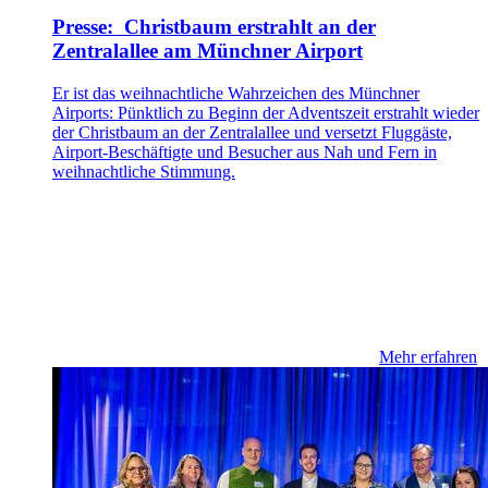
Presse: Christbaum erstrahlt an der
Zentralallee am Münchner Airport
Er ist das weihnachtliche Wahrzeichen des Münchner
Airports: Pünktlich zu Beginn der Adventszeit erstrahlt wieder
der Christbaum an der Zentralallee und versetzt Fluggäste,
Airport-Beschäftigte und Besucher aus Nah und Fern in
weihnachtliche Stimmung.
Mehr erfahren