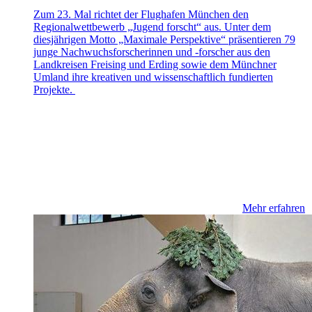
Zum 23. Mal richtet der Flughafen München den
Regionalwettbewerb „Jugend forscht“ aus. Unter dem
diesjährigen Motto „Maximale Perspektive“ präsentieren 79
junge Nachwuchsforscherinnen und -forscher aus den
Landkreisen Freising und Erding sowie dem Münchner
Umland ihre kreativen und wissenschaftlich fundierten
Projekte.
Mehr erfahren