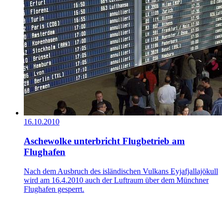
16.10.2010
Aschewolke unterbricht Flugbetrieb am
Flughafen
Nach dem Ausbruch des isländischen Vulkans Eyjafjallajökull
wird am 16.4.2010 auch der Luftraum über dem Münchner
Flughafen gesperrt.