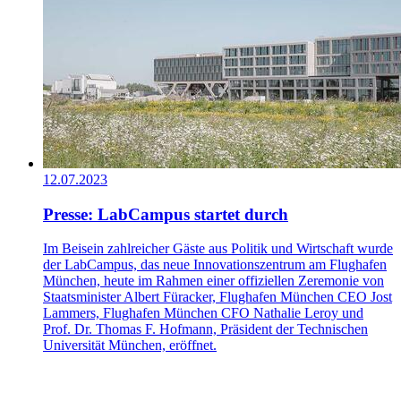
12.07.2023
Presse: LabCampus startet durch
Im Beisein zahlreicher Gäste aus Politik und Wirtschaft wurde
der LabCampus, das neue Innovationszentrum am Flughafen
München, heute im Rahmen einer offiziellen Zeremonie von
Staatsminister Albert Füracker, Flughafen München CEO Jost
Lammers, Flughafen München CFO Nathalie Leroy und
Prof. Dr. Thomas F. Hofmann, Präsident der Technischen
Universität München, eröffnet.