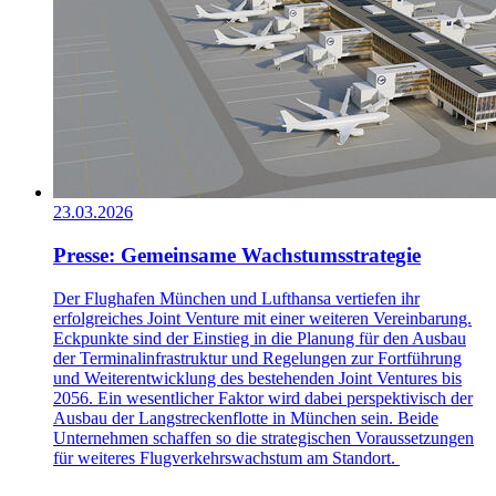
23.03.2026
Presse: Gemeinsame Wachstumsstrategie
Der Flughafen München und Lufthansa vertiefen ihr
erfolgreiches Joint Venture mit einer weiteren Vereinbarung.
Eckpunkte sind der Einstieg in die Planung für den Ausbau
der Terminalinfrastruktur und Regelungen zur Fortführung
und Weiterentwicklung des bestehenden Joint Ventures bis
2056. Ein wesentlicher Faktor wird dabei perspektivisch der
Ausbau der Langstreckenflotte in München sein. Beide
Unternehmen schaffen so die strategischen Voraussetzungen
für weiteres Flugverkehrswachstum am Standort.