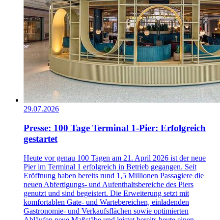
29.07.2026
Presse: 100 Tage Terminal 1-Pier: Erfolgreich
gestartet
Heute vor genau 100 Tagen am 21. April 2026 ist der neue
Pier im Terminal 1 erfolgreich in Betrieb gegangen. Seit
Eröffnung haben bereits rund 1,5 Millionen Passagiere die
neuen Abfertigungs- und Aufenthaltsbereiche des Piers
genutzt und sind begeistert. Die Erweiterung setzt mit
komfortablen Gate- und Wartebereichen, einladenden
Gastronomie- und Verkaufsflächen sowie optimierten
Abläufen neue Maßstäbe und leistet bereits heute einen