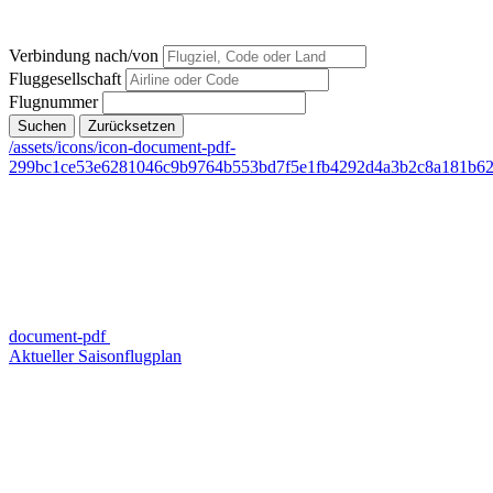
Verbindung nach/von
Fluggesellschaft
Flugnummer
Suchen
Zurücksetzen
/assets/icons/icon-document-pdf-
299bc1ce53e6281046c9b9764b553bd7f5e1fb4292d4a3b2c8a181b62a
document-pdf
Aktueller Saisonflugplan